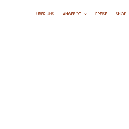
ÜBER UNS
ANGEBOT
PREISE
SHOP
_SG_7317